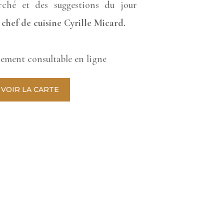
arché
et des suggestions du jour
e
chef de cuisine Cyrille Micard.
lement consultable en ligne
VOIR LA CARTE