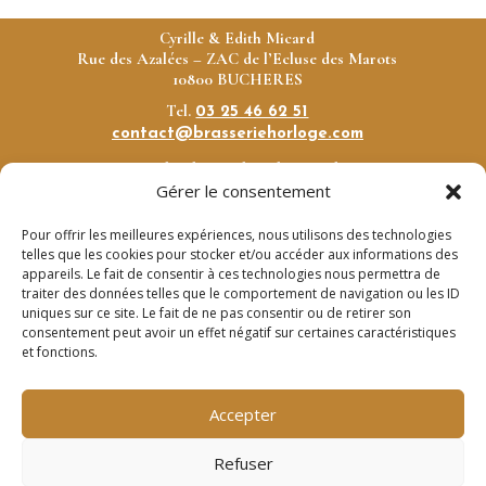
Cyrille & Edith Micard
Rue des Azalées –
ZAC de l’Ecluse des Marots
10800 BUCHERES
Tel.
03 25 46 62 51
contact@brasseriehorloge.com
Le lundi, mardi :
12h00 –
14h
Gérer le consentement
Le mercredi, jeudi :
12h00 – 14h et 19h30 – 21h30
Pour offrir les meilleures expériences, nous utilisons des technologies
Le vendredi au samedi :
12h – 14h et 19h30 – 22h
telles que les cookies pour stocker et/ou accéder aux informations des
Dimanche:
Fermé
appareils. Le fait de consentir à ces technologies nous permettra de
traiter des données telles que le comportement de navigation ou les ID
La Brasserie sera fermée du 24 août au 1er septembre
uniques sur ce site. Le fait de ne pas consentir ou de retirer son
inclus
consentement peut avoir un effet négatif sur certaines caractéristiques
et fonctions.
Accepter
Mentions légales
|
Politique de confidentialité
Refuser
Conception signée JeansonMarketing ✍️ | Copyright ©