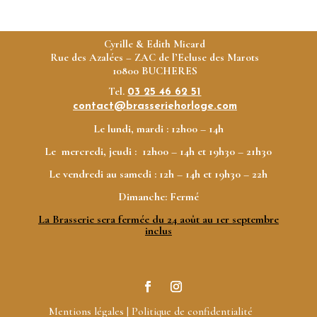
Cyrille & Edith Micard
Rue des Azalées –
ZAC de l’Ecluse des Marots
10800 BUCHERES
Tel.
03 25 46 62 51
contact@brasseriehorloge.com
Le lundi, mardi :
12h00 –
14h
Le mercredi, jeudi :
12h00 – 14h et 19h30 – 21h30
Le vendredi au samedi :
12h – 14h et 19h30 – 22h
Dimanche:
Fermé
La Brasserie sera fermée du 24 août au 1er septembre
inclus
Mentions légales
|
Politique de confidentialité